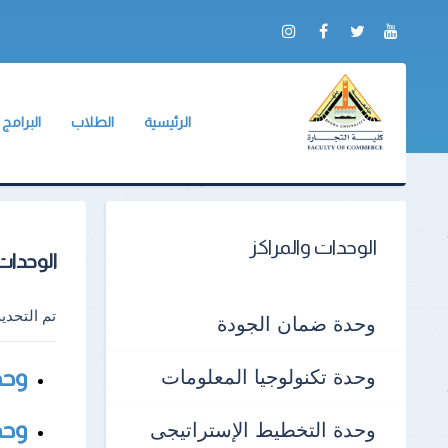
الرئيسية
الطلاب
البرامج
عن الكلية
وكيل الكلية
الشعبة ال
التقرير السنوي
BIS
لائحة طلاب البكالور
الادلة والنماذج
الجداول الدراسية
الوحدات والمراكز
الوحدات 
جداول الإمتحانات
الكنترولات
تم التحد
وحدة ضمان الجودة
أرقام الجلوس
وحدة تكنولوجيا المعلومات
وحد
أماكن اللجان
وحد
وحدة التخطيط الإستراتيجى
نماذج الإجابات