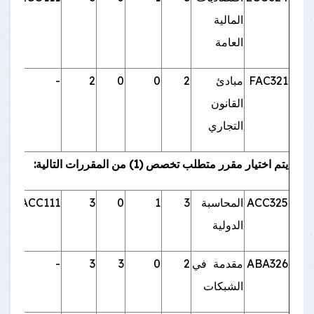
المالية
العامة
FAC321
مبادئ
2
0
0
2
-
القانون
التجاري
يتم اختيار مقرر متطلب تخصص (1) من المقررات التالية:
ACC325
المحاسبة
3
1
0
3
ACC111
الدولية
ABA326
مقدمة في
2
0
3
3
-
الشبكات