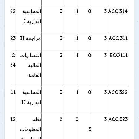
ACC 314
3
0
1
3
المحاسبة
CC 322
الإدارية I
ACC 311
3
0
1
3
مراجعة II
CC 323
ECO111
3
0
1
3
اقتصاديات
ECO
المالية
324
العامة
ACC 322
3
0
1
3
المحاسبة
CC 411
الإدارية II
ACC 323
3
0
2
نظم
CC 412
3
المعلومات
المحاسبية