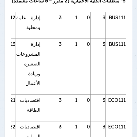
5-
متطلبات الكلية الاختيارية (2 مقرر – 6 ساعات معتمدة)
BUS111
3
0
1
3
إدارة عامة
BUS212
ومحلية
BUS111
3
0
1
3
إدارة
BUS213
المشروعات
الصغيرة
وريادة
الأعمال
ECO111
3
0
1
3
اقتصاديات
CO221
الطاقة
ECO111
3
0
1
3
اقتصاديات
CO222
الموارد