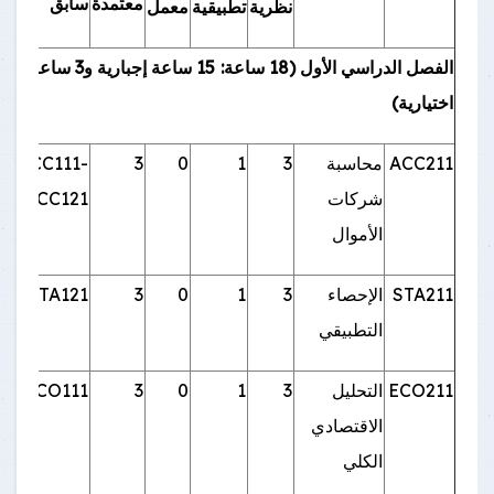
معتمدة
سابق
نظرية
تطبيقية
معمل
الفصل الدراسي الأول (18 ساعة: 15 ساعة إجبارية و3 ساعات
اختيارية)
ACC211
محاسبة
3
1
0
3
ACC111-
شركات
ACC121
الأموال
STA211
الإحصاء
3
1
0
3
STA121
التطبيقي
ECO211
التحليل
3
1
0
3
ECO111
الاقتصادي
الكلي