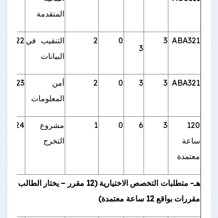
المتقدمة
ABA321
3
0
2
التنقيب في
BA422
3
البيانات
ABA321
3
3
0
2
أمن
BA423
المعلومات
120
3
6
0
1
مشروع
BA424
ساعة
التخرج
معتمدة
مقررات بواقع 12 ساعة معتمدة)