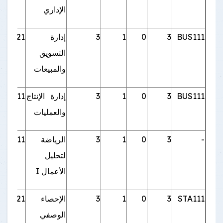
الإداري
BUS111
3
0
1
3
إدارة
BUS121
التسويق
والمبيعات
BUS111
3
0
1
3
إدارة الإنتاج
BUS211
والعمليات
-
3
0
1
3
الرياضة
STA111
لتحليل
الأعمال I
STA111
3
0
1
3
الإحصاء
STA121
الوصفي