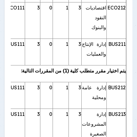
ECO212
اقتصاديات
3
1
0
3
ECO111
النقود
والبنوك
BUS211
إدارة الإنتاج
3
1
0
3
BUS111
والعمليات
يتم اختيار مقرر متطلب كلية (1) من المقررات التالية:
BUS212
إدارة عامة
3
1
0
3
BUS111
ومحلية
BUS213
إدارة
3
1
0
3
BUS111
المشروعات
الصغيرة