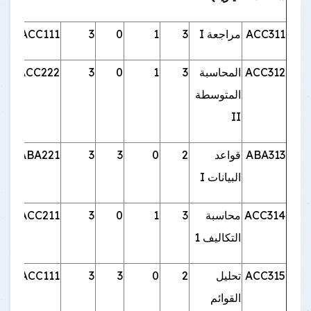
ACC311
مراجعة I
3
1
0
3
ACC111
ACC312
المحاسبة
3
1
0
3
ACC222
المتوسطة
II
ABA313
قواعد
2
0
3
3
ABA221
البيانات I
ACC314
محاسبة
3
1
0
3
ACC211
التكاليف 1
ACC315
تحليل
2
0
3
3
ACC111
القوائم