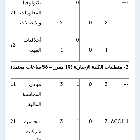
---
0
تكنولوجيا
المعلومات
EN121
2
0
2
والاتصالات
---
0
أخلاقيات
EN122
1
0
1
المهنة
2-
متطلبات الكلية الإجبارية (19 مقرر – 56 ساعات معتمدة)
--
3
0
1
3
مبادئ
ACC111
المحاسبة
المالية
ACC111
3
0
1
3
محاسبة
ACC121
شركات