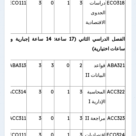
ECO318
دراسات
3
1
0
3
ECO111
الجدوى
الاقتصادية
الفصل الدراسي الثاني (17 ساعة: 14 ساعة إجبارية و3
ساعات اختيارية)
ABA321
قواعد
2
0
3
3
ABA313
البيانات II
ACC322
المحاسبة
3
1
0
3
ACC314
الإدارية I
ACC323
مراجعة II
3
1
0
3
ACC311
ECO324
اقتصاديات
3
1
0
3
ECO111