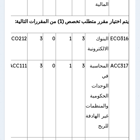
المالية
يتم اختيار مقرر متطلب تخصص (1) من المقررات التالية:
ECO316
البنوك
3
1
0
3
ECO212
الالكترونية
ACC317
المحاسبة
3
1
0
3
ACC111
في
الوحدات
الحكومية
والمنظمات
غير الهادفة
للربح