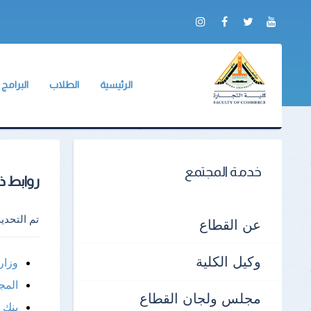
الرئيسية
الطلاب
البرامج
عن الكلية
وكيل الكلية
الشعبة ال
التقرير السنوي
BIS
لائحة طلاب البكالور
الادلة والنماذج
الجداول الدراسية
خدمة المجتمع
روابط ذ
جداول الإمتحانات
الكنترولات
تم التحد
عن القطاع
أرقام الجلوس
وكيل الكلية
وزار
أماكن اللجان
المج
مجلس ولجان القطاع
نماذج الإجابات
بنك 