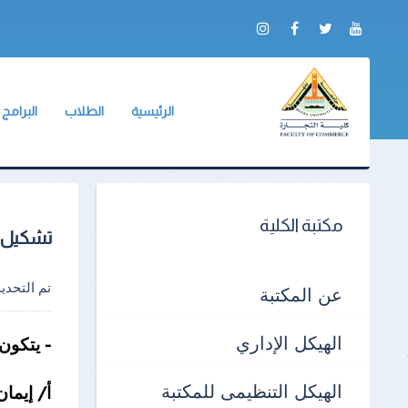
الرئيسية
الطلاب
البرامج
عن الكلية
وكيل الكلية
الشعبة ال
التقرير السنوي
BIS
لائحة طلاب البكالور
الادلة والنماذج
الجداول الدراسية
مكتبة الكلية
تشكيل ف
جداول الإمتحانات
الكنترولات
تم التحد
عن المكتبة
أرقام الجلوس
الهيكل الإداري
- يتكون فر
أماكن اللجان
الهيكل التنظيمى للمكتبة
نماذج الإجابات
أ/ إيمان