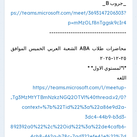
_جروب B_
https://teams.microsoft.com/meet/3693147206303?
p=mMzOLf8nTggsk9cIr4
------------------------------------
محاضرات طلاب ABA الشعبة العربي الخميس الموافق
٢٥-١٢-٢٠٢٥
*ا*لمستوي الاول* *
اللغه
https://teams.microsoft.com/l/meetup-
NjYwLTg3MzMtYTBmNzkzNGQ2OTVl%40thread.v2/0?
context=%7b%22Tid%22%3a%22a86e9d2a-
3dc4-44b9-b3d3-
42aa892392a0%22%2c%22Oid%22%3a%22de4cafb6-
4cb8-462a-b78c-7ad322efe41e%22%7d