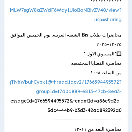
????????????
ile/d/1BMLW7sgW8aZWdF6Way1UloBoNBivZV40/view?
usp=sharing
محاضرات طلاب Bis الشعبه العربيه. يوم الخميس الموافق
٢٥-١٢-٢٠٢٥
1️⃣*المستوي الاول:*
محاضرة القضايا المجتمعيه
من الساعه٨-١٠
bLsqTNhWbuhCypk1@thread.tacv2
/1766594495572?
groupId=f7d0d889-e813-47cb-8ea3-
rentMessageId=1766594495572&tenantId=a86e9d2a-
3dc4-44b9-b3d3-42aa892392a0
----------------------------------
محاضرة اللغه من ١١-١٢