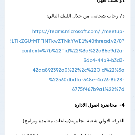
د/ رحاب شحاته... من خلال اللينك التالي:
https://teams.microsoft.com/l/meetup-
Mjk2LTlkZGUtMTFlNTkwZTNkYWE1%40thread.v2/0?
context=%7b%22Tid%22%3a%22a86e9d2a-
3dc4-44b9-b3d3-
42aa892392a0%22%2c%22Oid%22%3a
%22530dbdfa-348e-4a23-8b28-
6775f467b9a1%22%7d
4- محاضرة اصول الادارة
الفرقة الاولي شعبة انجليزية(ساعات معتمدة وبرامج)