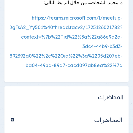
د. محمد الشحات... من خلال الرابط التالي:
https://teams.microsoft.com/l/meetup-
MfOgTsA2_Yy501%40thread.tacv2/1725126021782?
context=%7b%22Tid%22%3a%22a86e9d2a-
3dc4-44b9-b3d3-
42aa892392a0%22%2c%22Oid%22%3a%2205d207eb-
ba04-49ba-89a7-cacd097ab8ea%22%7d
المحاضرات
المحاضرات