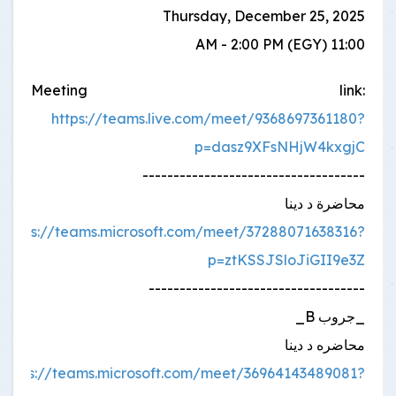
Thursday, December 25, 2025
11:00 AM - 2:00 PM (EGY)
Meeting link:
https://teams.live.com/meet/9368697361180?
p=dasz9XFsNHjW4kxgjC
------------------------------------
محاضرة د دينا
https://teams.microsoft.com/meet/37288071638316?
p=ztKSSJSloJiGII9e3Z
-----------------------------------
_جروب B_
محاضره د دينا
https://teams.microsoft.com/meet/36964143489081?