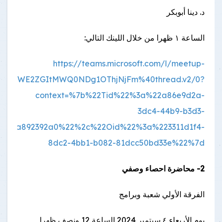
د. دينا أبوبكر
الساعة ١ ظهرا من خلال اللينك التالي:
https://teams.microsoft.com/l/meetup-
mQ4LWE2ZGItMWQ0NDg1OThjNjFm%40thread.v2/0?
context=%7b%22Tid%22%3a%22a86e9d2a-
3dc4-44b9-b3d3-
42aa892392a0%22%2c%22Oid%22%3a%223311d1f4-
8dc2-4bb1-b082-81dcc50bd33e%22%7d
2- محاضرة احصاء وصفي
الفرقة الأولي شعبة وبرامج
يوم الأربعاء ٤ سبتمبر 2024 الساعة 12 ونصف ظهرا