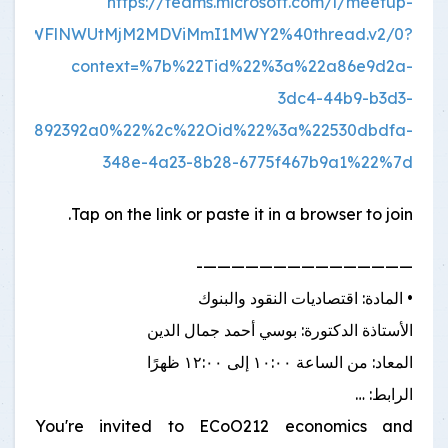
https://teams.microsoft.com/l/meetup-
2Y5LWFlNWUtMjM2MDViMmI1MWY2%40thread.v2/0?
context=%7b%22Tid%22%3a%22a86e9d2a-
3dc4-44b9-b3d3-
42aa892392a0%22%2c%22Oid%22%3a%22530dbdfa-
348e-4a23-8b28-6775f467b9a1%22%7d
Tap on the link or paste it in a browser to join.
———————————————-
• المادة: اقتصاديات النقود والبنوك
الأستاذة الدكتورة: بوسي أحمد جمال الدين
المعاد: من الساعة ١٠:٠٠ إلى ١٢:٠٠ ظهرًا
الرابط: …
You're invited to ECoO212 economics and