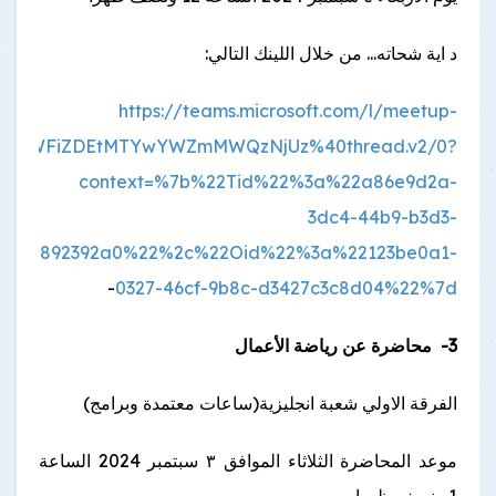
د اية شحاته... من خلال اللينك التالي:
https://teams.microsoft.com/l/meetup-
2RjLWFiZDEtMTYwYWZmMWQzNjUz%40thread.v2/0?
context=%7b%22Tid%22%3a%22a86e9d2a-
3dc4-44b9-b3d3-
42aa892392a0%22%2c%22Oid%22%3a%22123be0a1-
-
0327-46cf-9b8c-d3427c3c8d04%22%7d
3- محاضرة عن رياضة الأعمال
الفرقة الاولي شعبة انجليزية(ساعات معتمدة وبرامج)
موعد المحاضرة الثلاثاء الموافق ٣ سبتمبر 2024 الساعة
1و نصف ظهرا