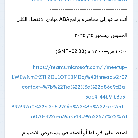
------------------------------------
أنت مدعو إلى محاضره برامجABA مبادئ الاقتصاد الكلي
الخميس ديسمبر ٢٥, ٢٠٢٥
١٠:٠٠ ص—١٢:٠٠ م (GMT+02:00)
https://teams.microsoft.com/l/meetup-
NWY0LWEwNmItZTllZDU1OTE0MDdj%40thread.v2/0?
context=%7b%22Tid%22%3a%22a86e9d2a-
3dc4-44b9-b3d3-
42aa892392a0%22%2c%22Oid%22%3a%222cdc2cdf-
a070-4226-a395-548c99a22677%22%7d
اضغط على الارتباط أو ألصقه في مستعرض للانضمام.