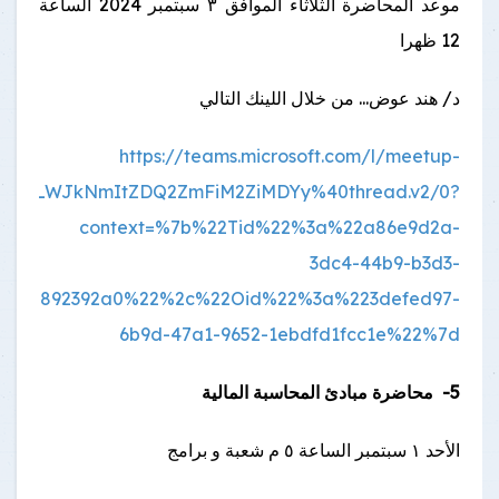
موعد المحاضرة الثلاثاء الموافق ٣ سبتمبر 2024 الساعة
12 ظهرا
د/ هند عوض... من خلال اللينك التالي
https://teams.microsoft.com/l/meetup-
0ZjViLWJkNmItZDQ2ZmFiM2ZiMDYy%40thread.v2/0?
context=%7b%22Tid%22%3a%22a86e9d2a-
3dc4-44b9-b3d3-
42aa892392a0%22%2c%22Oid%22%3a%223defed97-
6b9d-47a1-9652-1ebdfd1fcc1e%22%7d
5- محاضرة مبادئ المحاسبة المالية
الأحد ١ سبتمبر الساعة ٥ م شعبة و برامج