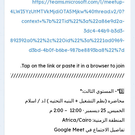
https://teams.microsoft.com/l/meetup-
MDU4LWI5YzUtMTVkMjdiOTA5Mjkw%40thread.v2/0?
context=%7b%22Tid%22%3a%22a86e9d2a-
3dc4-44b9-b3d3-
42aa892392a0%22%2c%22Oid%22%3a%2221ad0969-
d3bd-4b0f-b6be-987be8893ba8%22%7d
Tap on the link or paste it in a browser to join.
////////////////////////////////////////////////////
3️⃣*- المستوي الثالث:*
محاضره (نظم التشغيل + البنيه التحتيه ) ا.د / اسلام
الخميس, 25 ديسمبر · 12:00 ‏ – 2:00 م
المنطقة الزمنية: Africa/Cairo
تفاصيل الاجتماع في Google Meet