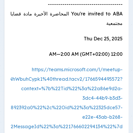
------------------------------------
You're invited to ABA المحاضرة الأخيرة مادة قضايا
مجتمعية
Thu Dec 25, 2025
12:00 AM—2:00 AM (GMT+02:00)
https://teams.microsoft.com/l/meetup-
sqTNhWbuhCypk1%40thread.tacv2/1766594495572?
context=%7b%22Tid%22%3a%22a86e9d2a-
3dc4-44b9-b3d3-
42aa892392a0%22%2c%22Oid%22%3a%22325dce57-
e22e-43ab-b268-
2c%22MessageId%22%3a%221766602294134%22%7d