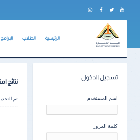
الرئيسية
الطلاب
البرامج
عن الكلية
وكيل الكلية
الشعبة ال
التقرير السنوي
BIS
لائحة طلاب البكالور
الادلة والنماذج
الجداول الدراسية
تسجيل الدخول
نتائج ام
جداول الإمتحانات
الكنترولات
اسم المستخدم
تم التحد
أرقام الجلوس
أماكن اللجان
كلمة المرور
نماذج الإجابات