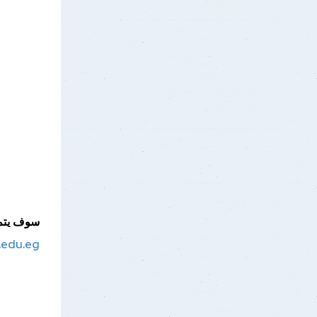
سوف يتم 
.edu.eg/