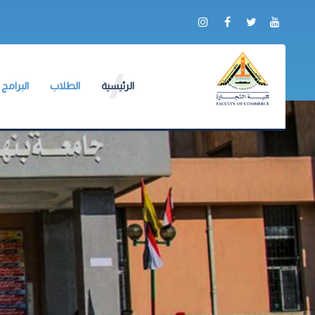
الرئيسية
الطلاب
البرامج
عن الكلية
وكيل الكلية
الشعبة ال
التقرير السنوي
BIS
لائحة طلاب البكالور
الادلة والنماذج
الجداول الدراسية
جداول الإمتحانات
الكنترولات
أرقام الجلوس
أماكن اللجان
نماذج الإجابات