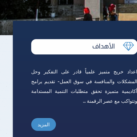
قاعدة بيانات الكتب
اتصل بنا
حلي والأقليمي
لسلامة والصحة المهنية
وحدة الدعم النفسى
والدورات التدريبية
عداد خريج متميز علمياً قادر على التفكير وحل
لمشكلات والمنافسة في سوق العمل- تقديم برامج
كاديمية متميزة تحقق متطلبات التنمية المستدامة
تتواكب مع عصر الرقمنة ...
المزيد