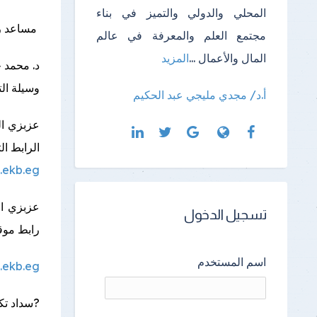
المحلي والدولي والتميز في بناء
️مساعد ر
مجتمع العلم والمعرفة في عالم
المال والأعمال
...
المزيد
د. محمد 
وسيلة التواصل :
أ.د/ مجدي مليجي عبد الحكيم
عزبزي ال
الرابط الت
.ekb.eg/
عزبزي ال
تسجيل الدخول
رابط موقع
اسم المستخدم
.ekb.eg/
?️سداد تك