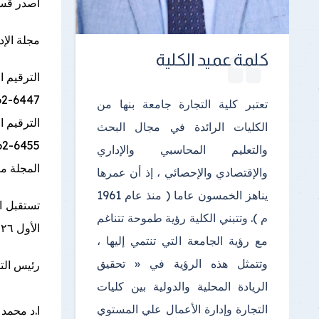
أصدر قسم
مجلة الإد
كلمة عميد الكلية
الترقيم ا
62-6447
تعتبر كلية التجارة جامعة بنها من
الترقيم ا
الكليات الرائدة في مجال البحث
62-6455
والتعليم المحاسبي والإداري
المجلة مو
والإقتصادي والإحصائي ، إذ أن عمرها
يناهز الخمسون عاما ( منذ عام 1961
تستقبل ال
م ). وتتبني الكلية رؤية طموحة تتناغم
الأول ٢٠٢٦م.
مع رؤية الجامعة التي تنتمي إليها ،
وتتمثل هذه الرؤية في « تحقيق
رئيس الت
الريادة المحلية والدولية بين كليات
التجارة وإدارة الأعمال علي المستوي
ا.د محمد