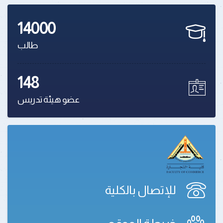
14000
طالب
148
عضو هيئة تدريس
للإتصال بالكلية