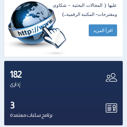
عليها ( المجالات البحثية - شكاوى
ومقترحات- المكتبة الرقمية...)
اقرأ المزيد
182
إدارى
3
برنامج ساعات معتمدة