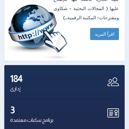
عليها ( المجالات البحثية - شكاوى
ومقترحات- المكتبة الرقمية...)
اقرأ المزيد
184
إدارى
3
برنامج ساعات معتمدة