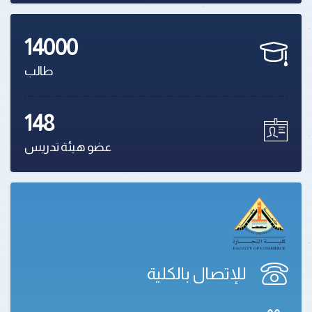
14000
طالب
148
عضو هيئة تدريس
للإتصال بالكلية